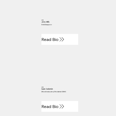
2006
Jerry Mills
DJ de bluegrass
Read Bio
2006
Suzie Salomón
Difusión educativa, Presidente CBMS
Read Bio