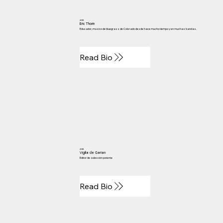
2019
Eric Thorin
Educador, músico de bluegrass de Colorado desde hace mucho tiempo y en muchas bandas.
Read Bio
2018
Vigilia de Garian
Editor de selección potente
Read Bio