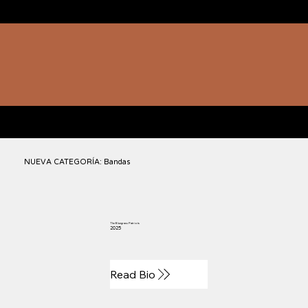
HOMENAJEADOS
NUEVA CATEGORÍA: Bandas
The Bluegrass Patriots
2025
Read Bio