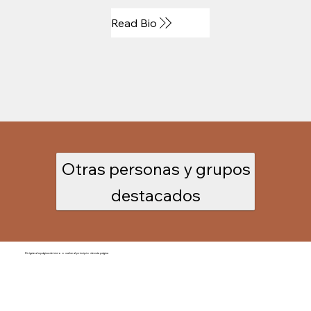
Read Bio
Otras personas y grupos
destacados
Dirígete a la página de inicio o vuelve al principio de esta página
Home
/
Hall of Honor Inductees (List)