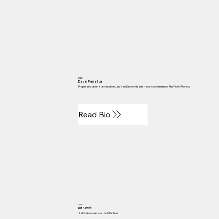
2020
Dave Ferretta
Propietario de una tienda de música en Denver desde hace mucho tiempo: The Pickin' Parlour
Read Bio
2019
Kit Simón
Salón de recolección de Olde Town