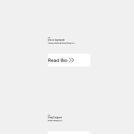
2007
Steve Szymanski
Vicepresidente de Planet Bluegrass
Read Bio
2007
Craig Ferguson
Planeta Bluegrass