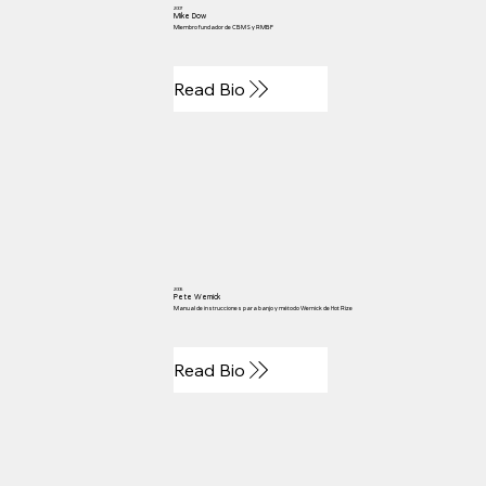
2007
Mike Dow
Miembro fundador de CBMS y RMBF
Read Bio
2006
Pete Wernick
Manual de instrucciones para banjo y método Wernick de Hot Rize
Read Bio