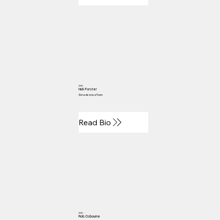
2010
Nick Forster
Zona de ocio, eTown
Read Bio
2010
Rob Osbourne