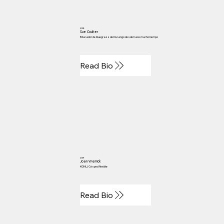
2009
Sue Coulter
Educador de bluegrass de Durango desde hace mucho tiempo
Read Bio
2007
Joan Wernick
KGNU, Césped flexible
Read Bio