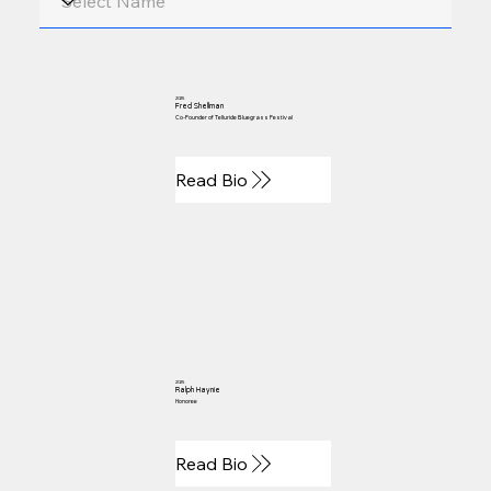
2025
Fred Shellman
Co-Founder of Telluride Bluegrass Festival
Read Bio
2025
Ralph Haynie
Honoree
Read Bio