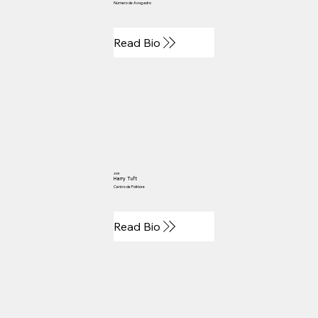
Número de Avogadro
Read Bio
2009
Harry Tuft
Centro de Folklore
Read Bio