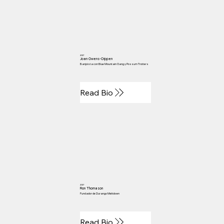
2017
Joan Owens-Crippen
Banjoista con Blue Mountain Gang y Possum Trotters
Read Bio
2017
Ron Thomason
Fundador de Durango Meltdown
Read Bio