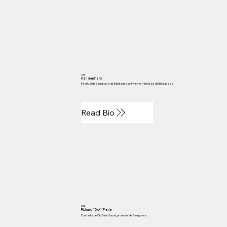
2006
Ken marinero
Festival de Bluegrass de Mediados de Invierno, Patriotas del Bluegrass
Read Bio
2006
Richard "Dick" Pierle
Fundador de Old Blue Sound, promotor de Bluegrass