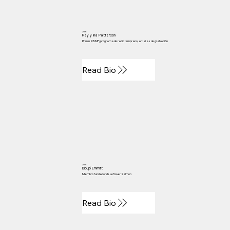
2016
Ray y Ina Patterson
Primer RBMF/programa de radio temprano, artistas de grabación
Read Bio
2015
Dibujó Emmitt
Miembro fundador de Leftover Salmon
Read Bio