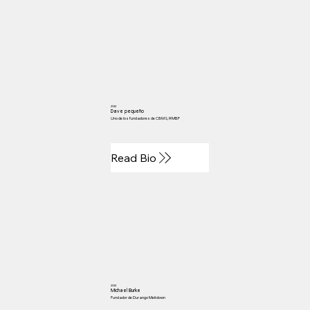
2012
Dave pequeño
Uno de los fundadores de CBMS, RMBF
Read Bio
2012
Michael Burke
Fundador de Durango Meltdown