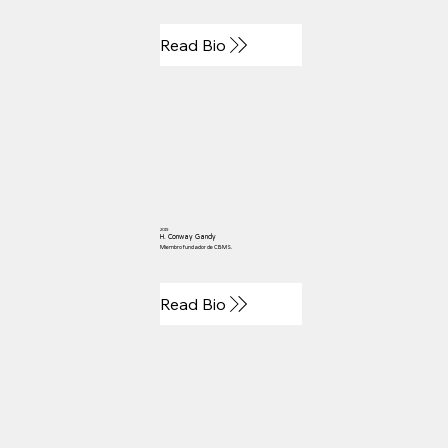
Read Bio
2019
H. Conway Gandy
Miembro fundador de CBMS.
Read Bio