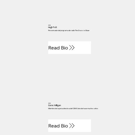
2012
Hugh Felt
Presentador del programa de radio The Grass is Bluer
Read Bio
2012
Gene Milligan
Miembro de la junta directiva del CBMS desde hace muchos años
Read Bio