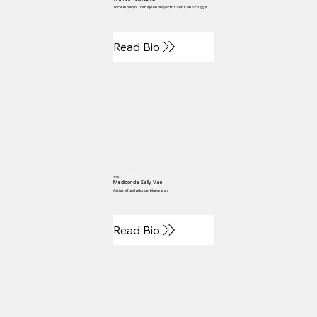
Toca el banjo. Trabajó en proyectos con Earl Scruggs.
Read Bio
2016
Medidor de Sally Van
Artista fundador del bluegrass
Read Bio