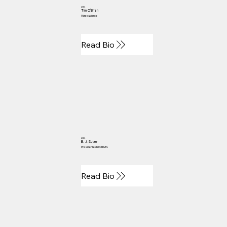
2013
Tim O'Brien
Rize caliente
Read Bio
2013
B. J. Suter
Presidente del CBMS
Read Bio