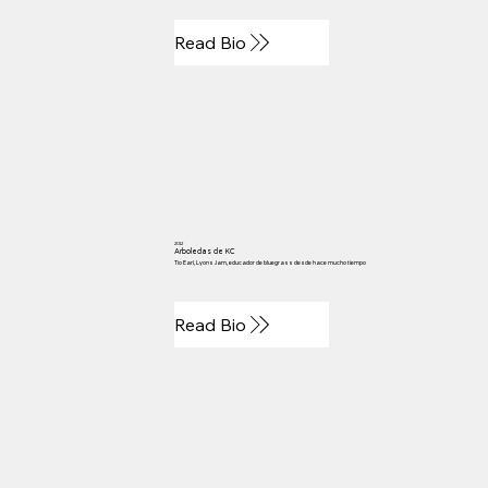
Read Bio
2012
Arboledas de KC
Tío Earl, Lyons Jam, educador de bluegrass desde hace mucho tiempo
Read Bio