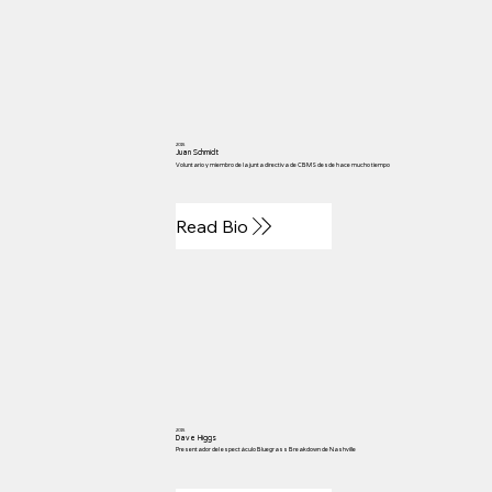
2015
Juan Schmidt
Voluntario y miembro de la junta directiva de CBMS desde hace mucho tiempo
Read Bio
2015
Dave Higgs
Presentador del espectáculo Bluegrass Breakdown de Nashville