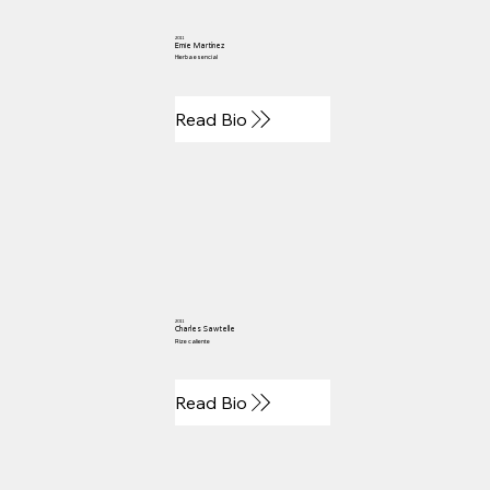
2011
Ernie Martínez
Hierba esencial
Read Bio
2011
Charles Sawtelle
Rize caliente
Read Bio