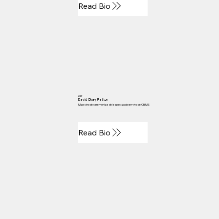
Read Bio
2007
David Okay Patton
Maestro de ceremonias del espectáculo en vivo de CBMS
Read Bio