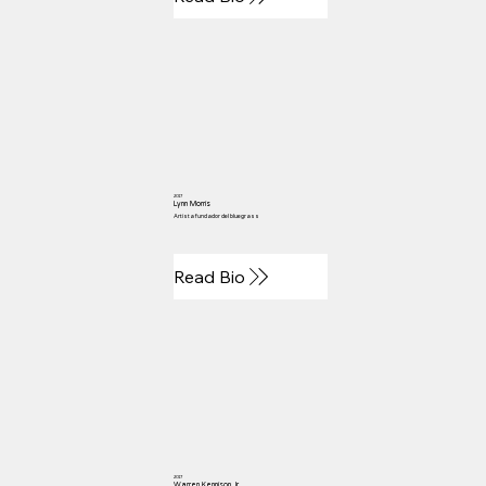
2017
Lynn Morris
Artista fundador del bluegrass
Read Bio
2017
Warren Kennison Jr