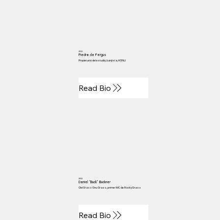
2011
Piedra de Fergus
Propietario del estudio, banjista, KGNU
Read Bio
2011
Daniel “Buck” Buckner
Old Grass Gnu Grass, primer MC de RockyGrass
Read Bio