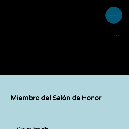
Sociedad de música bluegrass de Colorado fundada en 1972
Iniciar sesi
Miembro del Salón de Honor
Charles Sawtelle