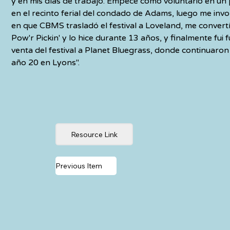
y en mis días de trabajo. Empecé como voluntario en un p
en el recinto ferial del condado de Adams, luego me invo
en que CBMS trasladó el festival a Loveland, me convertí 
Pow'r Pickin' y lo hice durante 13 años, y finalmente fui 
venta del festival a Planet Bluegrass, donde continuaron e
año 20 en Lyons".
Resource Link
Previous Item