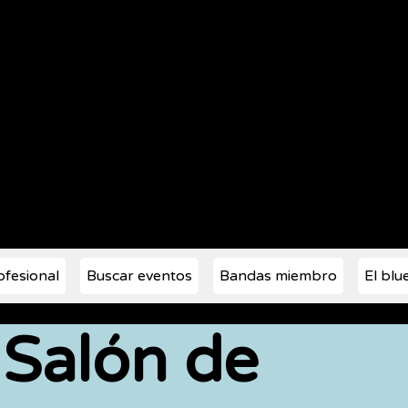
ca bluegrass de Colorado fundada e
ofesional
Buscar eventos
Bandas miembro
El blu
Salón de